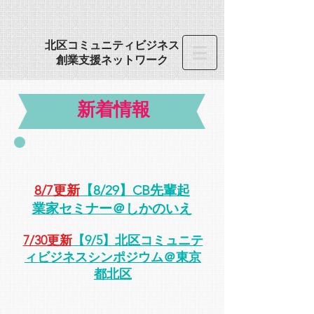
​北区コミュニティビジネス
創業
支援ネットワーク
新着情報
8/7更新
【8/29】CB先輩起
業家セミナー＠しかのいえ
7/30更新
【9/5】北区コミュニテ
ィビジネスシンポジウム＠東京
都北区