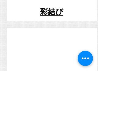
彩結び
まちづくり
岩淵家守舎