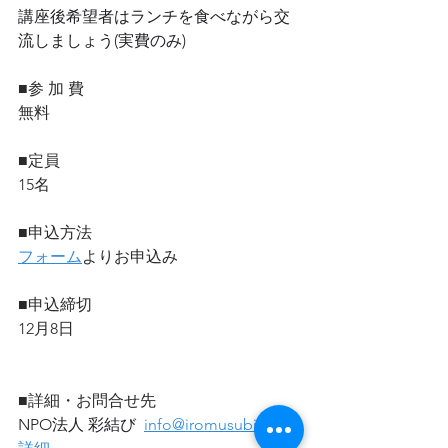
講座後希望者はランチを食べながら交
流しましょう(実費のみ)
■参 加 費 
無料
■定員
15名
■申込方法
フォーム
よりお申込み
■申込締切
12月8日
■詳細・お問合せ先
NPO法人 彩結び  
info@iromusubi.com