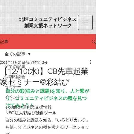
​北区コミュニティビジネス
創業
支援ネットワーク
記事
全ての記事
2025年11月21日
読了時間: 2分
全ての記事
【12/10(水)】CB先輩起業
個別相談会
家セミナー@彩結び
セミナー
自分の彩(強みと課題)を知り、人と繋が
イベント
り、コミュニティビジネスの種を見つ
けてみよう！
その他 北区創業支援情報
NPO法人彩結び独自ツール
自分の強みと課題を知る 『いろどりカルテ』
を使ってビジネスの種を考えるワークショッ