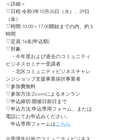
＜詳細＞ 
▽日程:令和3年10月26日（火）、29日
（金）
▽時間:10:00～17:00開始までの内、約１
時間
▽定員:16名(申込順) 
▽対象: 
　・今年度および過去のコミュニティ
ビジネスセミナー受講者
　・北区コミュニティビジネスチャレ
ンジショップ支援事業採択事業者
▽参加費無料
▽参加方法:Zoomによるオンラン
▽申込締切:開催日前日まで
▽申込方法:
申込専用フォーム、または
電話にてお申込みください。
　申込専用フォームは
こちら
※受講生以外でコミュニティビジネス