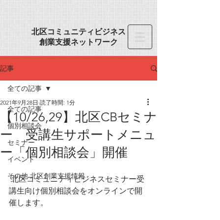
​北区コミュニティビジネス
創業
支援ネットワーク
記事
全ての記事
2021年9月28日
読了時間: 1分
全ての記事
【10/26,29】北区CBセミナ
個別相談会
ー 受講生サポートメニュ
セミナー
ー「個別相談会」開催
イベント
その他 北区創業支援情報
 北区コミュニティビジネスセミナー受
講生向け個別相談会をオンラインで開
催します。