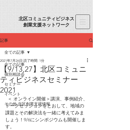
​北区コミュニティビジネス
創業
支援ネットワーク
記事
全ての記事
2021年7月26日
読了時間: 1分
全ての記事
【9/13,27】北区コミュニ
個別相談会
ティビジネスセミナー
セミナー
2021
イベント
  ＜ オンライン開催＞講演、事例紹介、
その他 北区創業支援情報
トークセッションをとおして、地域の
課題とその解決法を一緒に考えてみま
しょう！9/6にシンポジウムも開催しま
す。