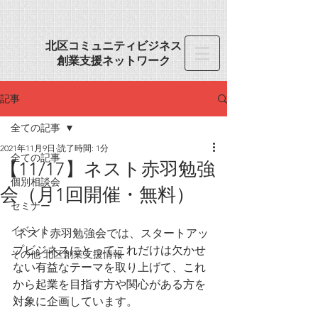
​北区コミュニティビジネス
創業
支援ネットワーク
記事
全ての記事
2021年11月9日
読了時間: 1分
全ての記事
【11/17】ネスト赤羽勉強
個別相談会
会（月1回開催・無料）
セミナー
イベント
ネスト赤羽勉強会では、
スタートアッ
プビジネスにとってこれだけは欠かせ
その他 北区創業支援情報
ない有益なテーマを取り上げて、これ
から起業を目指す方や関心がある方を
対象に企画しています。