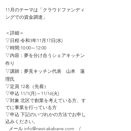
11月のテーマは「
クラウドファンディ
ングでの資金調達
」
＜詳細＞ 
▽日程:令和3年11月17日(水) 
▽時間:10:00～12:00
▽内容：夢を分け合うシェアキッチン
作り
▽講師：夢見キッチン代表　山本　蓮
理氏
▽
定員 12名（先着）
▽
申込 11/1(月)～11/16(火)
▽
対象 北区で創業を考えている方、す
でに事業を行っている方
▽
申込 下記のいづれかの方法でお申し
込みください。
   メール info@nest-akabane.com　/　