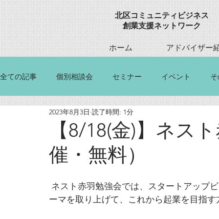
​北区コミュニティビジネス
創業
支援ネットワーク
ホーム
アドバイザー
全ての記事
個別相談会
セミナー
イベント
そ
2023年8月3日
読了時間: 1分
【8/18(金)】ネ
催・無料）
ネスト赤羽勉強会では、
スタートアップビ
ーマを取り上げて、これから起業を目指す