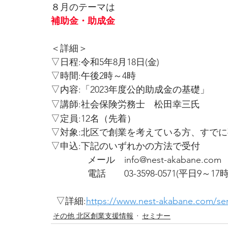
８月のテーマは
補助金・助成金 
＜詳細＞
▽日程:令和5年8月18日(金)
▽時間:午後2時～4時
▽内容:「2023年度公的助成金の基礎」
▽講師:社会保険労務士　松田幸三氏
▽
定員:
12名（先着）
▽
対象:北区で創業を考えている方、すで
▽
申込:
下記のいずれかの方法で受付
　　　　メール　info@nest-akabane.com
　　　　電話　　03-3598-0571(平日9～
  ▽詳細:
https://www.nest-akabane.com/ser
その他 北区創業支援情報
セミナー