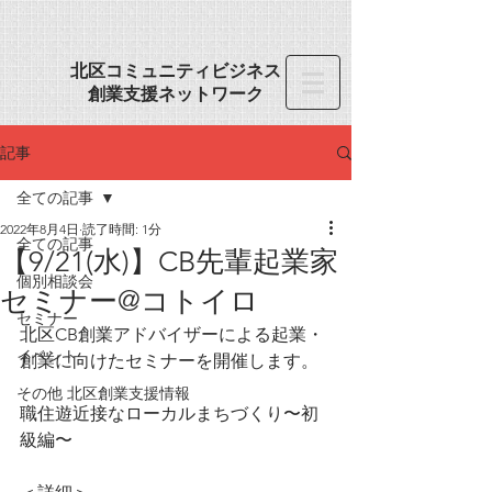
​北区コミュニティビジネス
創業
支援ネットワーク
記事
全ての記事
2022年8月4日
読了時間: 1分
全ての記事
【9/21(水)】CB先輩起業家
個別相談会
セミナー@コトイロ
セミナー
北区CB創業アドバイザーによる起業・
イベント
創業に向けたセミナーを開催します。
その他 北区創業支援情報
職住遊近接なローカルまちづくり〜初
級編〜