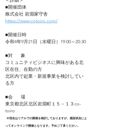
＜詳細＞
■開催団体 
株式会社 岩淵家守舎　
https://www.cotoiro.com/
■開催日時
令和4年9月21日（水曜日）19:00～20:30
■対       象
コミュニティビジネスに興味がある北
区在住、在勤の方
北区内で起業・新規事業を検討してい
る方
■会　   場
東京都北区北区岩淵町１５－１３co-
toiro
※現在はリアルでの開催を検討しておりますが、感染状況によ
ってオンラインで開催となります。予めご了承ください。